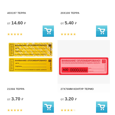
40Х197 ТЕРРА
20Х100 ТЕРРА
14.60
5.40
от
₽
от
₽
21Х66 ТЕРРА
27Х76ММ КОНТУР ТЕРМО
3.70
3.20
от
₽
от
₽