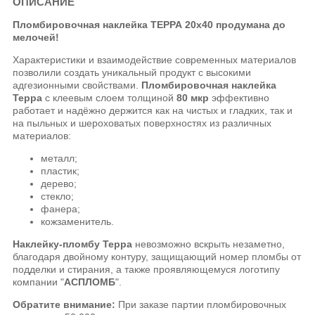
ОПИСАНИЕ
Пломбировочная наклейка ТЕРРА 20х40 продумана до
мелочей!
Характеристики и взаимодействие современных материалов
позволили создать уникальный продукт с высокими
адгезионными свойствами.
Пломбировочная наклейка
Терра
с клеевым слоем толщиной
80 мкр
эффективно
работает и надёжно держится как на чистых и гладких, так и
на пыльных и шероховатых поверхностях из различных
материалов:
металл;
пластик;
дерево;
стекло;
фанера;
кожзаменитель.
Наклейку-пломбу Терра
невозможно вскрыть незаметно,
благодаря двойному контуру, защищающий номер пломбы от
подделки и стирания, а также проявляющемуся логотипу
компании "
АСПЛОМБ
".
Обратите внимание:
При заказе партии пломбировочных