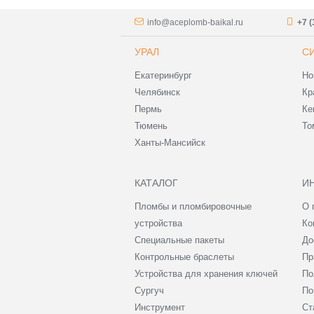
info@aceplomb-baikal.ru
+7 (
УРАЛ
С
Екатеринбург
Но
Челябинск
Кр
Пермь
Ке
Тюмень
То
Ханты-Мансийск
КАТАЛОГ
И
Пломбы и пломбировочные
О 
устройства
Ко
Специальные пакеты
До
Контрольные браслеты
Пр
Устройства для хранения ключей
По
Сургуч
По
Инструмент
Ст