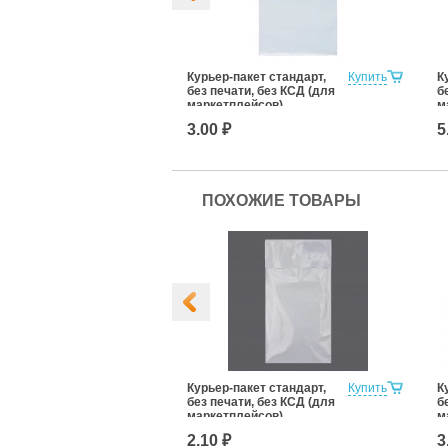
кет стандарт,
Купить
Курьер-пакет стандарт,
Купить
К
, без КСД (для
без печати, без КСД (для
б
йсов)
маркетплейсов)
м
0к/5
150x220+30к/5
2
3.00 ₽
5
ПОХОЖИЕ ТОВАРЫ
кет стандарт,
Купить
Курьер-пакет стандарт,
Купить
К
, без КСД (для
без печати, без КСД (для
б
йсов)
маркетплейсов)
м
0к/5
110x210+50к/5
1
2.10 ₽
3