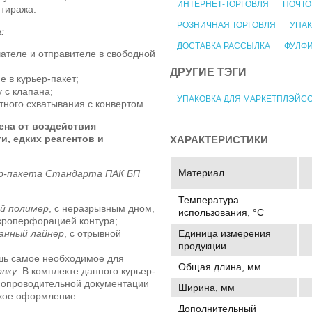
ИНТЕРНЕТ-ТОРГОВЛЯ
ПОЧТО
 тиража.
РОЗНИЧНАЯ ТОРГОВЛЯ
УПАК
:
ДОСТАВКА РАССЫЛКА
ФУЛФ
теле и отправителе в свободной
ДРУГИЕ ТЭГИ
е в курьер-пакет;
 с клапана;
УПАКОВКА ДЛЯ МАРКЕТПЛЭЙС
отного схватывания с конвертом.
ена от воздействия
и, едких реагентов и
ХАРАКТЕРИСТИКИ
Материал
ер-пакета Стандарта ПАК БП
Температура
й полимер
, с неразрывным дном,
использования, °C
кроперфорацией контура;
Единица измерения
анный лайнер
, с отрывной
продукции
шь самое необходимое для
Общая длина, мм
овку
. В комплекте данного курьер-
 сопроводительной документации
Ширина, мм
ское оформление.
Дополнительный