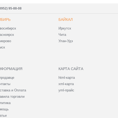
3952) 95-88-08
ИБИРЬ
БАЙКАЛ
восибирск
Иркутск
асноярск
Чита
мерово
Улан-Удэ
мск
НФОРМАЦИЯ
КАРТА САЙТА
продавце
html-карта
нтакты
xml-карта
ставка и Оплата
yml-прайс
авила торговли
литика
мощь
атьи