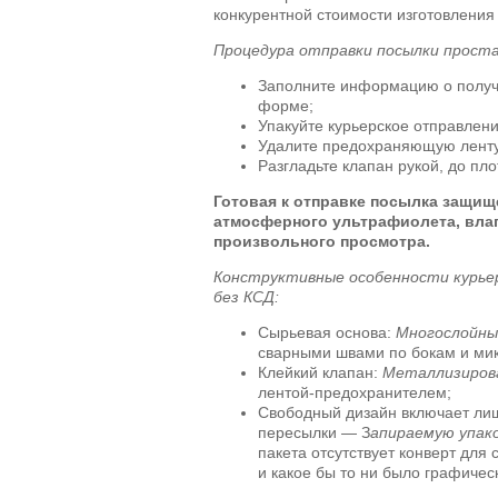
конкурентной стоимости изготовления
Процедура отправки посылки проста
Заполните информацию о получа
форме;
Упакуйте курьерское отправлени
Удалите предохраняющую ленту
Разгладьте клапан рукой, до пл
Готовая к отправке посылка защищ
атмосферного ультрафиолета, влаг
произвольного просмотра.
Конструктивные особенности курь
без КСД:
Сырьевая основа:
Многослойны
сварными швами по бокам и ми
Клейкий клапан:
Металлизиров
лентой-предохранителем;
Свободный дизайн включает ли
пересылки — З
апираемую упак
пакета отсутствует конверт для
и какое бы то ни было графиче