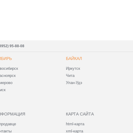
3952) 95-88-08
ИБИРЬ
БАЙКАЛ
восибирск
Иркутск
асноярск
Чита
мерово
Улан-Удэ
мск
НФОРМАЦИЯ
КАРТА САЙТА
продавце
html-карта
нтакты
xml-карта