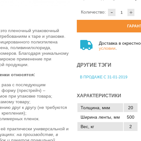
-
Количество:
+
ГАРАН
это пленочный упаковочный
ребованиям к таре и упаковке.
фицированного полиэтилена
Доставка в окрестн
лена, поливинилхлорида,
условии
.
омеров. Благодаря уникальному
 широкое применение при
кой продукции.
ДРУГИЕ ТЭГИ
енки относятся:
В ПРОДАЖЕ С 31-01-2019
ва раза с последующим
 форму (престрейч) –
ХАРАКТЕРИСТИКИ
мое при упаковке товара;
самому товару;
ению друг к другу (не требуются
Толщина, мкм
20
 крепления);
Ширина ленты, мм
500
полимерных пленок.
Вес, кг
2
 её практически универсальной и
туациях:
на производстве, в
бок и пакетов правильной