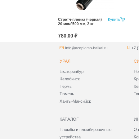
Стретч-пленка (черная)
Купить
20 мкм*500 мм, 2 кг
780.00 ₽
info@aceplomb-baikal.ru
+7 (
УРАЛ
С
Екатеринбург
Но
Челябинск
Кр
Пермь
Ке
Тюмень
То
Ханты-Мансийск
КАТАЛОГ
И
Пломбы и пломбировочные
О 
устройства
Ко