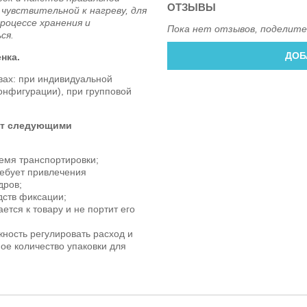
ОТЗЫВЫ
 чувствительной к нагреву, для
процессе хранения и
Пока нет отзывов, поделите
ся.
ДОБ
нка.
вах: при индивидуальной
конфигурации), при групповой
ает следующими
емя транспортировки;
ребует привлечения
дров;
дств фиксации;
ается к товару и не портит его
ность регулировать расход и
ое количество упаковки для