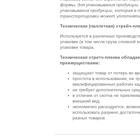
формы, для упаковывания продукции,
упаковывания продукции, которая в 
транспортировки может уплотнять
Техническая (паллетная) стрейч-пле
Используется в различных производст
упаковке (в том числе груза сложной 
упаковке товара.
Техническая стретч-пленка облад
преимуществами:
защищает товар от потерь во вр
простота в использовании, не т
квалифицированных рабочих ка
не требует дополнительных сре
в отличие от скотча не приклеив
внешний вид;
экономично расходуется, возмож
использовать разумно достаточн
разных товаров.