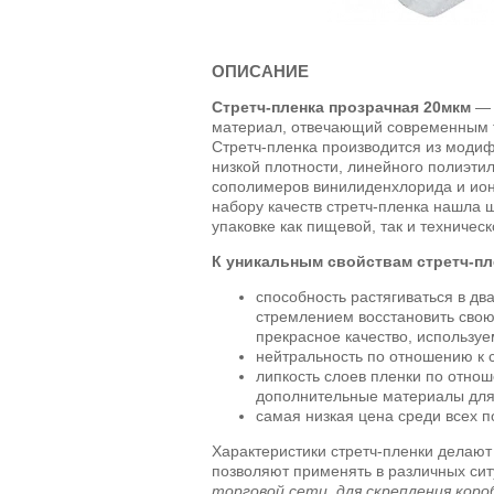
ОПИСАНИЕ
Стретч-пленка прозрачная 20мкм
— 
материал, отвечающий современным т
Стретч-пленка производится из моди
низкой плотности, линейного полиэти
сополимеров винилиденхлорида и ион
набору качеств стретч-пленка нашла
упаковке как пищевой, так и техничес
К уникальным свойствам стретч-пл
способность растягиваться в д
стремлением восстановить свою
прекрасное качество, используе
нейтральность по отношению к 
липкость слоев пленки по отнош
дополнительные материалы для
самая низкая цена среди всех 
Характеристики стретч-пленки делают
позволяют применять в различных си
торговой сети, для скрепления коро