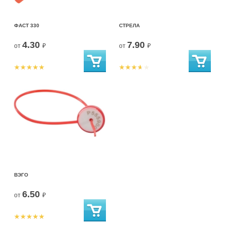
ФАСТ 330
СТРЕЛА
4.30
7.90
от
₽
от
₽
ВЭГО
6.50
от
₽