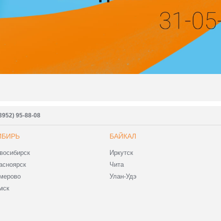
3952) 95-88-08
ИБИРЬ
БАЙКАЛ
восибирск
Иркутск
асноярск
Чита
мерово
Улан-Удэ
мск