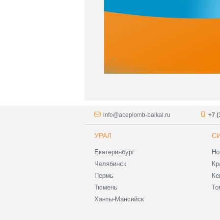
info@aceplomb-baikal.ru
+7 (
УРАЛ
С
Екатеринбург
Но
Челябинск
Кр
Пермь
Ке
Тюмень
То
Ханты-Мансийск