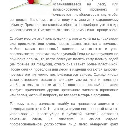
устанавливается на леску или
пломбировочную проволоку и
сжимается пломбиратором так, чтобы
ее нельзя было сместить и получить доступ к охраняемому
объекту. Применяется главным образом на приборах учета воды
и электричества. Считается, что такие пломбы снять проще всего.
Слабым местом этой конструкции являются узлы на концах лески
или проволоки: они очень просто развязываются с помощью
любого масла (крепежный элемент смазывается и узел
развязывается практически без усилий) Если же манипуляция не
приносит пользы, то часто советуют полить саму пломбу водой
(не горячее 80 градусов), отчего она станет более пластичной.
После снятия проволоки или лески в изделии остаются дырочки,
поэтому его им можно воспользоваться заново. Однако иногда
такие отверстия остаются слишком узкими, что и подводит
изобретательных расхитителей: повторное опломбрирование
требует применения другого крепежного элемента (проволоки
или лески), который попросту не влезает в старые проушины.
Те, кому везет, зажимают шайбу на крепежном элементе с
помощью пассатижей. Но и в этом случае есть опасный момент:
использование плоскогубцев с зубчатой выемкой оставляет
заметные следы на пластике. В любом случае,
профессиональное должностное лицо легко обнаружит факт