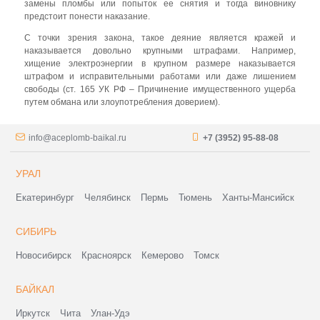
замены пломбы или попыток ее снятия и тогда виновнику
предстоит понести наказание.
С точки зрения закона, такое деяние является кражей и
наказывается довольно крупными штрафами. Например,
хищение электроэнергии в крупном размере наказывается
штрафом и исправительными работами или даже лишением
свободы (ст. 165 УК РФ – Причинение имущественного ущерба
путем обмана или злоупотребления доверием).
info@aceplomb-baikal.ru
+7 (3952) 95-88-08
УРАЛ
Екатеринбург
Челябинск
Пермь
Тюмень
Ханты-Мансийск
СИБИРЬ
Новосибирск
Красноярск
Кемерово
Томск
БАЙКАЛ
Иркутск
Чита
Улан-Удэ