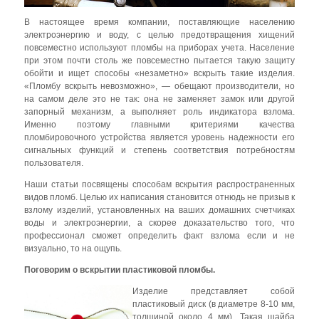
В настоящее время компании, поставляющие населению
электроэнергию и воду, с целью предотвращения хищений
повсеместно используют пломбы на приборах учета. Население
при этом почти столь же повсеместно пытается такую защиту
обойти и ищет способы «незаметно» вскрыть такие изделия.
«Пломбу вскрыть невозможно», — обещают производители, но
на самом деле это не так: она не заменяет замок или другой
запорный механизм, а выполняет роль индикатора взлома.
Именно поэтому главными критериями качества
пломбировочного устройства является уровень надежности его
сигнальных функций и степень соответствия потребностям
пользователя.
Наши статьи посвящены способам вскрытия распространенных
видов пломб. Целью их написания становится отнюдь не призыв к
взлому изделий, установленных на ваших домашних счетчиках
воды и электроэнергии, а скорее доказательство того, что
профессионал сможет определить факт взлома если и не
визуально, то на ощупь.
Поговорим о вскрытии пластиковой пломбы.
Изделие представляет собой
пластиковый диск (в диаметре 8-10 мм,
толщиной около 4 мм). Такая шайба