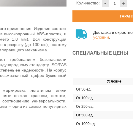
-
Количество:
+
ГАРАН
ого применения. Изделие состоит
Доставка в окрестн
 в высокопрочный ABS-пластик, и
условии
.
метр 1,8 мм). Вся конструкция
 к разрыву (до 130 кгс), поэтому
 запирающего механизма.
СПЕЦИАЛЬНЫЕ ЦЕНЫ
ет требованиям безопасности
ждународному стандарту ISO/PAS
тепень ее надежности. На корпус
осьмизначный цифро-буквенный
Условие
От 50 ед.
 маркировка логотипом и/или
 пяти цветах: красном, желтом,
От 100 ед.
 соотношению универсальности,
изма – одна из самых популярных
От 250 ед.
От 500 ед.
От 1000 ед.