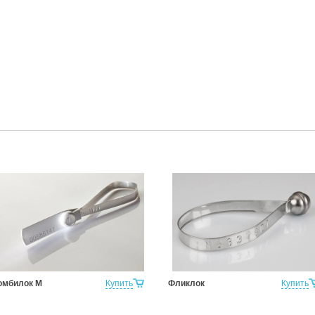
омбилок М
Купить
Фликлок
Купить