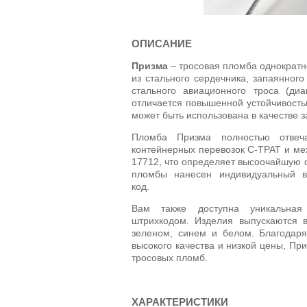
ОПИСАНИЕ
Призма
– тросовая пломба однократн
из стального сердечника, запаянного
стального авиационного троса (диа
отличается повышенной устойчивостью
может быть использована в качестве
Пломба Призма полностью отвеча
контейнерных перевозок С-ТРАТ и ме
17712, что определяет высоочайшую с
пломбы нанесен индивидуальный в
код.
Вам также доступна уникальная
штрихкодом. Изделия выпускаются в
зеленом, синем и белом. Благодаря
высокого качества и низкой цены, Пр
тросовых пломб.
ХАРАКТЕРИСТИКИ