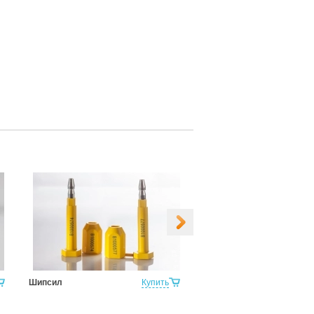
Шипсил
Купить
Контейнер Сил-М