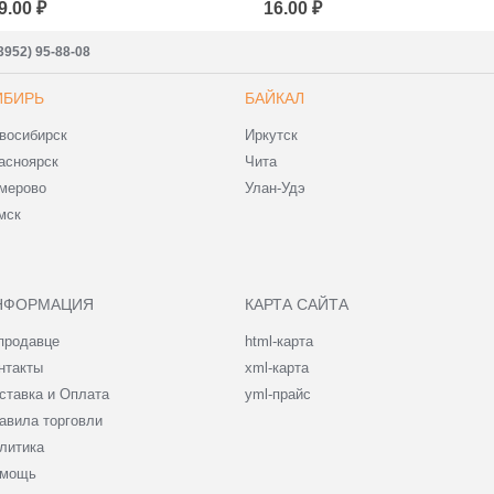
9.00 ₽
16.00 ₽
3952) 95-88-08
ИБИРЬ
БАЙКАЛ
восибирск
Иркутск
асноярск
Чита
мерово
Улан-Удэ
мск
НФОРМАЦИЯ
КАРТА САЙТА
продавце
html-карта
нтакты
xml-карта
ставка и Оплата
yml-прайс
авила торговли
литика
мощь