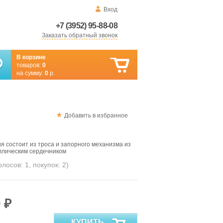
Вход
+7 (3952) 95-88-08
Заказать обратный звонок
В корзине
товаров:
0
на сумму:
0
р.
Добавить в избранное
 состоит из троса и запорного механизма из
ллическим сердечником
голосов:
1
, покупок:
2
)
 ₽
КУПИТЬ