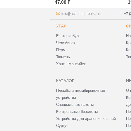
47.00 ₽
1
info@aceplomb-baikal.ru
+7 (
УРАЛ
С
Екатеринбург
Но
Челябинск
Кр
Пермь
Ке
Тюмень
То
Ханты-Мансийск
КАТАЛОГ
И
Пломбы и пломбировочные
О 
устройства
Ко
Специальные пакеты
До
Контрольные браслеты
Пр
Устройства для хранения ключей
По
Сургуч
По