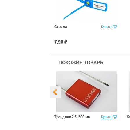
Стрела
Купить
7.90 ₽
ПОХОЖИЕ ТОВАРЫ
, 300 мм
Купить
Трендлок 2.5, 500 мм
Купить
К