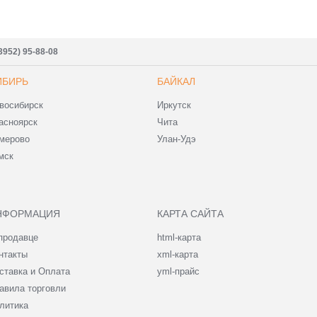
3952) 95-88-08
ИБИРЬ
БАЙКАЛ
восибирск
Иркутск
асноярск
Чита
мерово
Улан-Удэ
мск
НФОРМАЦИЯ
КАРТА САЙТА
продавце
html-карта
нтакты
xml-карта
ставка и Оплата
yml-прайс
авила торговли
литика