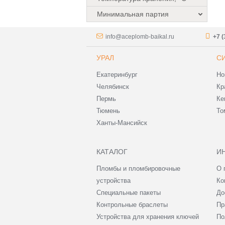
Минимальная партия
info@aceplomb-baikal.ru
+7 (
УРАЛ
С
Екатеринбург
Но
Челябинск
Кр
Пермь
Ке
Тюмень
То
Ханты-Мансийск
КАТАЛОГ
И
Пломбы и пломбировочные
О 
устройства
Ко
Специальные пакеты
До
Контрольные браслеты
Пр
Устройства для хранения ключей
По