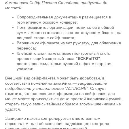
Компоновка Сейф-Пакета Стандарт продумана до
мелочей:
Сопроводительная документация размещается в
герметичном боковом конверте;
Поля реквизитов организации, номиналов и общей
суммы монет выписаны в соответствующем бланке, на
лицевой стороне сейф-пакета;
Вершина сейф-пакета имеет рукоятку, для облегчения
переноса;
Клейкий клапан пакета имеет контрольный слой,
проявляющий защитный текст
"ВСКРЫТО"
,
достоверно свидетельствующий о факте вскрытия
упаковки.
Внешний вид сейф-пакета может быть доработан, в
соответствии пожеланий заказчика —
запрашивайте
подробности у специалистов "АСПЛОМБ".
Следует
отметить, что нанесение информации на сейф-пакет для
монет может производиться даже простой шариковой ручкой,
стереть такую запись тайным образом злоумышленникам не
удастся.
Запирание пакета контролируется ответственным
персоналом, для обеспечения надлежащего контроля
целостности транспортируемых ценностей.